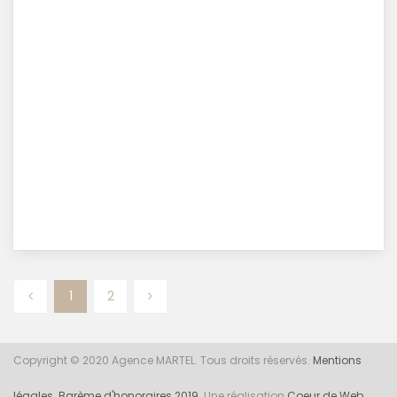
1
2
Copyright © 2020 Agence MARTEL. Tous droits réservés.
Mentions
légales.
Barème d'honoraires 2019
. Une réalisation
Coeur de Web
.